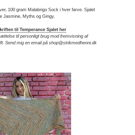
rver, 100 gram Malabrigo Sock i hver farve.
Sjalet
erne Jasmine, Myths og Gingy.
riften til Temperance Sjalet
her
ættelse til personligt brug mod fremvisning af
krift. Send mig en email på shop@strikmedhenni.dk