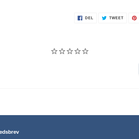
DEL
TWEET
DEL
TWEET
PÅ
PÅ
FACEBOOK
TWITTE
edsbrev