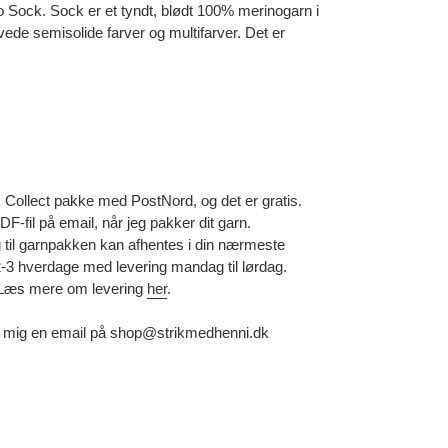
go Sock.
Sock er et tyndt, blødt 100% merinogarn i
ede semisolide farver og multifarver. Det er
ollect pakke med PostNord, og det er gratis.
-fil på email, når jeg pakker dit garn.
og til garnpakken kan afhentes i din nærmeste
-3 hverdage med levering mandag til lørdag.
 Læs mere om levering
her
.
 mig en email på shop@strikmedhenni.dk