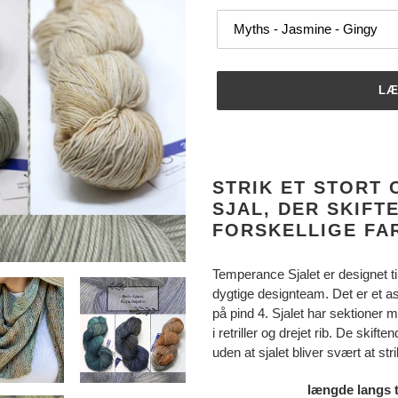
LÆ
Lægger
produkt
i
STRIK ET STORT
din
SJAL, DER SKIFT
indkøbskurv
FORSKELLIGE FA
Temperance Sjalet er designet t
dygtige designteam. Det er et a
på pind 4. Sjalet har sektioner 
i retriller og drejet rib. De skif
uden at sjalet bliver svært at st
længde langs 