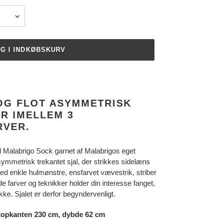
G I INDKØBSKURV
 OG FLOT ASYMMETRISK
ER IMELLEM 3
RVER.
il Malabrigo Sock garnet af Malabrigos eget
symmetrisk trekantet sjal, der strikkes sidelæns
med enkle hulmønstre, ensfarvet vævestrik, striber
tende farver og teknikker holder din interesse fanget,
rikke. Sjalet er derfor begyndervenligt.
topkanten 230 cm, dybde 62 cm