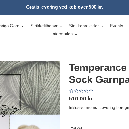
Gratis levering ved køb over 500 kr.
brigo Garn
Strikketilbehør
Strikkeprojekter
Events
Information
Temperance S
Sock Garnp
Normalpris
510,00 kr
Inklusive moms.
Levering
beregne
Farver