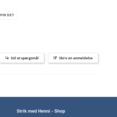
PIN
PIN DET
PÅ
R
PINTEREST
Stil et spørgsmål
Skriv en anmeldelse
Strik med Henni - Shop