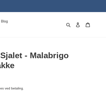
Blog
Søg
Log ind
Indkøbsku
jalet - Malabrigo
akke
s ved betaling.