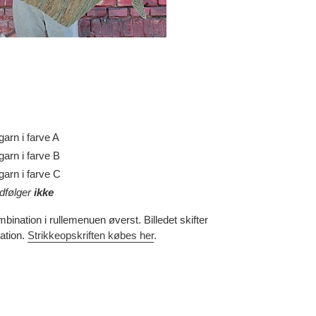
arn i farve A
arn i farve B
arn i farve C
dfølger
ikke
ination i rullemenuen øverst. Billedet skifter
ation.
Strikkeopskriften købes her
.