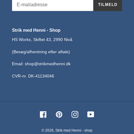
TILMELD
Strik med Henni - Shop
HS Works, Skiftet 43, 2990 Nivå
(Besøg/afhentning efter aftale)
Email: shop@strikmedhenni.dk
CVR-nr. DK-41134046
Facebook
Pinterest
Instagram
YouTube
© 2026,
Strik med Henni - shop