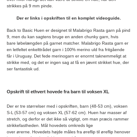
strikkes på 9 mm pinde.
Der er links i opskriften til en komplet videoguide.
Back to Basic Huen
er designet til Malabrigo Rasta garn på pind
9, men du kan sagtens bruge en anden chunky garn, hvis
bare løbelængden på garnet matcher.
Malabrigo Rasta garn er
en letfeltet enkelttrådet garn i 100% merino uld fra fritgående
får i
Uruguay. Det fede merinogarn er enormt taknemmeligt at
strikke med, og det er ingen sag at få en jævnt strikket hue, der
ser fantastisk ud.
Opskrift til ethvert hovede fra barn til voksen XL
Der er tre størrelser med i opskriften, barn (48-53 cm), voksen
S-L (53-57 cm) og voksen XL (57-62 cm). Huen har masser af
stretch, og derfor er det ikke så vigtigt, om man præcis rammer
strikkefastheden. Mål hovedets omkreds lige
over ørerne. Hovedets højde måles fra øreflip til øreflip henover