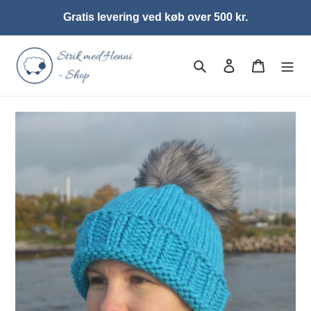
Gå
Gratis levering ved køb over 500 kr.
til
indhold
Søg
Log ind
Indkøbsk