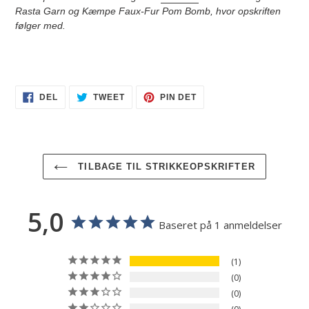
Rasta Garn og Kæmpe Faux-Fur Pom Bomb, hvor opskriften
følger med.
DEL
TWEET
PIN
DEL
TWEET
PIN DET
PÅ
PÅ
PÅ
FACEBOOK
TWITTER
PINTEREST
TILBAGE TIL STRIKKEOPSKRIFTER
5,0
Baseret på 1 anmeldelser
1
0
0