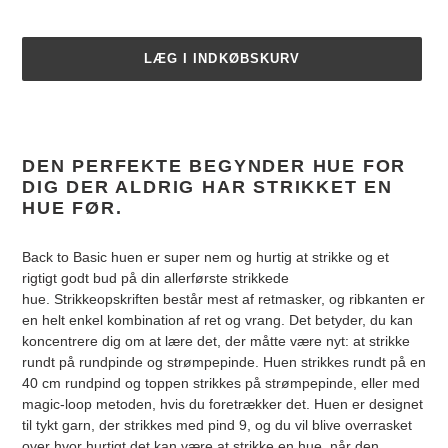
LÆG I INDKØBSKURV
Lægger
produkt
i
DEN PERFEKTE BEGYNDER HUE FOR
din
DIG DER ALDRIG HAR STRIKKET EN
indkøbskurv
HUE FØR.
Back to Basic huen er super nem og hurtig at strikke og et
rigtigt godt bud på din allerførste strikkede
hue. Strikkeopskriften består mest af retmasker, og ribkanten er
en helt enkel kombination af ret og vrang. Det betyder, du kan
koncentrere dig om at lære det, der måtte være nyt: at strikke
rundt på rundpinde og strømpepinde. Huen strikkes rundt på en
40 cm rundpind og toppen strikkes på strømpepinde, eller med
magic-loop metoden, hvis du foretrækker det. Huen er designet
til tykt garn, der strikkes med pind 9, og du vil blive overrasket
over hvor hurtigt det kan være at strikke en hue, når den