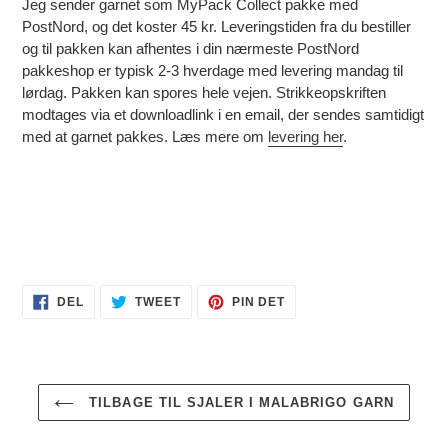
Jeg sender garnet som MyPack Collect pakke med
PostNord, og det koster 45 kr. Leveringstiden fra du bestiller
og til pakken kan afhentes i din nærmeste PostNord
pakkeshop er typisk 2-3 hverdage med levering mandag til
lørdag. Pakken kan spores hele vejen. Strikkeopskriften
modtages via et downloadlink i en email, der sendes samtidigt
med at garnet pakkes. Læs mere om
levering her
.
DEL
TWEET
PIN
DEL
TWEET
PIN DET
PÅ
PÅ
PÅ
FACEBOOK
TWITTER
PINTEREST
TILBAGE TIL SJALER I MALABRIGO GARN