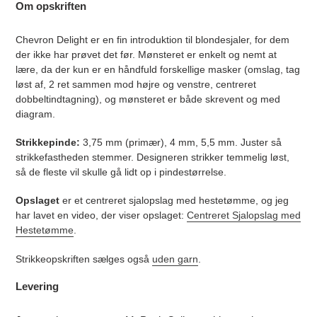
Om opskriften
Chevron Delight er en fin introduktion til blondesjaler, for dem
der ikke har prøvet det før. Mønsteret er enkelt og nemt at
lære, da der kun er en håndfuld forskellige masker (omslag, tag
løst af, 2 ret sammen mod højre og venstre, centreret
dobbeltindtagning), og mønsteret er både skrevent og med
diagram.
Strikkepinde:
3,75 mm (primær), 4 mm, 5,5 mm. Juster så
strikkefastheden stemmer. Designeren strikker temmelig løst,
så de fleste vil skulle gå lidt op i pindestørrelse.
Opslaget
er et centreret sjalopslag med hestetømme, og jeg
har lavet en video, der viser opslaget:
Centreret Sjalopslag med
Hestetømme
.
Strikkeopskriften sælges også
uden garn
.
Levering