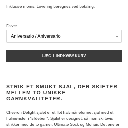
Inklusive moms.
Levering
beregnes ved betaling.
Farver
LÆG I INDKØBSKURV
Lægger
produkt
i
STRIK ET SMUKT SJAL, DER SKIFTER
din
MELLEM TO UNIKKE
indkøbskurv
GARNKVALITETER.
Chevron Delight sjalet er et flot halvmåneformet sjal med et
hulmønster i "sildeben". Sjalet er designet, så man skiftevis
strikker med de to garner, Ultimate Sock og Mohair. Det ene er