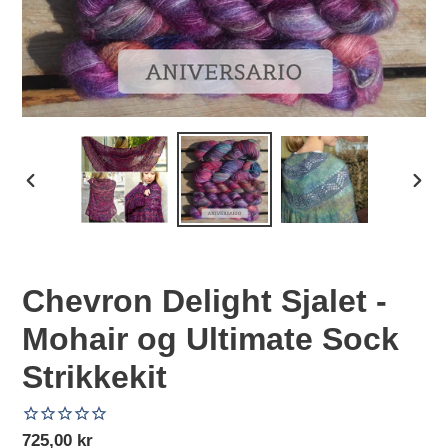
FORRIGE
NÆS
BILLEDE
BILL
Chevron Delight Sjalet -
Mohair og Ultimate Sock
Strikkekit
Normalpris
725,00 kr