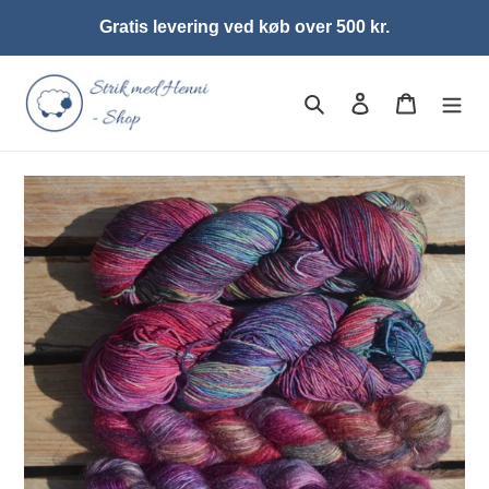
Gå
Gratis levering ved køb over 500 kr.
til
indhold
Søg
Log ind
Indkøbsk